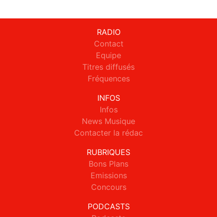
RADIO
Contact
Equipe
Titres diffusés
Fréquences
INFOS
Infos
News Musique
Contacter la rédac
RUBRIQUES
Bons Plans
Emissions
Concours
PODCASTS