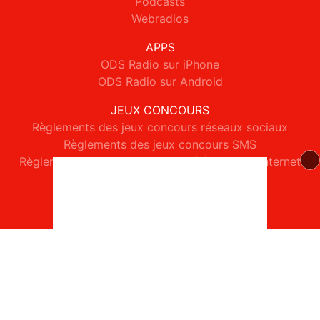
Podcasts
Webradios
APPS
ODS Radio sur iPhone
ODS Radio sur Android
JEUX CONCOURS
Règlements des jeux concours réseaux sociaux
Règlements des jeux concours SMS
Règlements des jeux concours téléphone et internet
© 2026 ODS Radio Tous droits réservés.
Signaler un contenu
-
Mentions légales
-
Politique de cookies
-
Contact