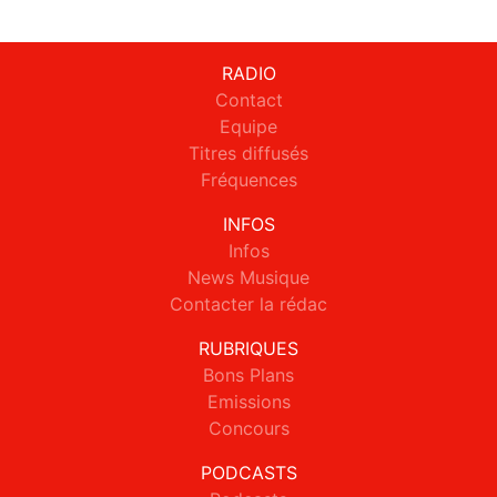
RADIO
Contact
Equipe
Titres diffusés
Fréquences
INFOS
Infos
News Musique
Contacter la rédac
RUBRIQUES
Bons Plans
Emissions
Concours
PODCASTS