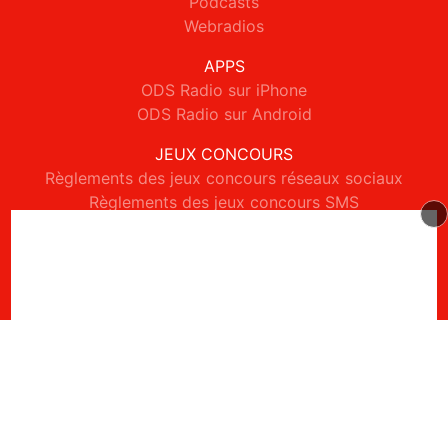
Podcasts
Webradios
APPS
ODS Radio sur iPhone
ODS Radio sur Android
JEUX CONCOURS
Règlements des jeux concours réseaux sociaux
Règlements des jeux concours SMS
Règlements des jeux concours téléphone et internet
© 2026 ODS Radio Tous droits réservés.
Signaler un contenu
-
Mentions légales
-
Politique de cookies
-
Contact