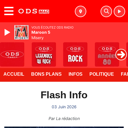
MENU
VOUS ÉCOUTEZ ODS RADIO
Maroon 5
Misery
ACCUEIL
BONS PLANS
INFOS
POLITIQUE
FA
Flash Info
03 Juin 2026
Par
La rédaction