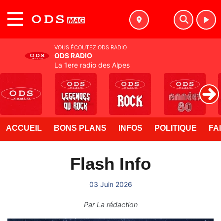
MENU
VOUS ÉCOUTEZ ODS RADIO
ODS RADIO
La 1ere radio des Alpes
ACCUEIL
BONS PLANS
INFOS
POLITIQUE
FA
Flash Info
03 Juin 2026
Par
La rédaction