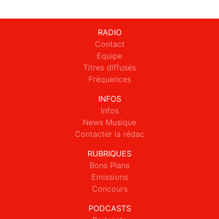
RADIO
Contact
Equipe
Titres diffusés
Fréquences
INFOS
Infos
News Musique
Contacter la rédac
RUBRIQUES
Bons Plans
Emissions
Concours
PODCASTS