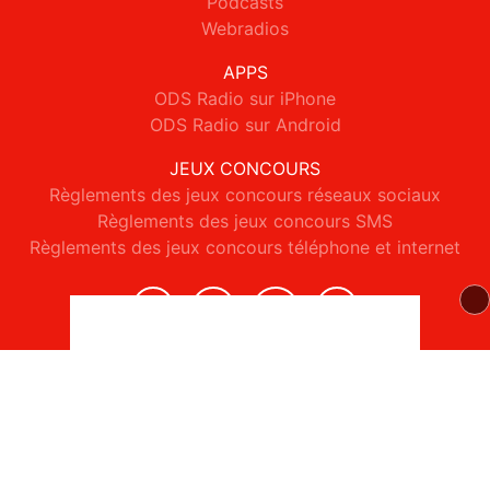
Podcasts
Webradios
APPS
ODS Radio sur iPhone
ODS Radio sur Android
JEUX CONCOURS
Règlements des jeux concours réseaux sociaux
Règlements des jeux concours SMS
Règlements des jeux concours téléphone et internet
© 2026 ODS Radio Tous droits réservés.
Signaler un contenu
-
Mentions légales
-
Politique de cookies
-
Contact