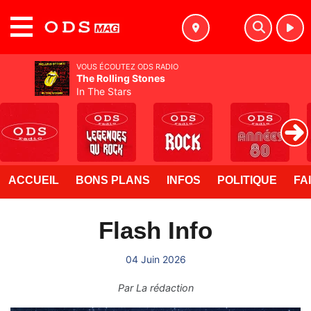
MENU
VOUS ÉCOUTEZ ODS RADIO
The Rolling Stones
In The Stars
ACCUEIL
BONS PLANS
INFOS
POLITIQUE
FA
Flash Info
04 Juin 2026
Par
La rédaction