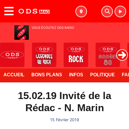
MENU
VOUS ÉCOUTEZ ODS RADIO
ACCUEIL
BONS PLANS
INFOS
POLITIQUE
FA
15.02.19 Invité de la
Rédac - N. Marin
15 Février 2019