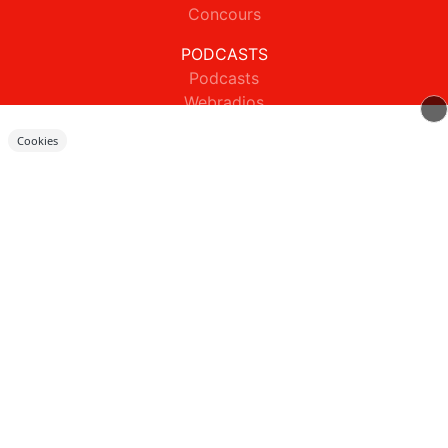
Concours
PODCASTS
Podcasts
Webradios
APPS
Cookies
ODS Radio sur iPhone
ODS Radio sur Android
JEUX CONCOURS
Règlements des jeux concours réseaux sociaux
Règlements des jeux concours SMS
Règlements des jeux concours téléphone et internet
© 2026 ODS Radio Tous droits réservés.