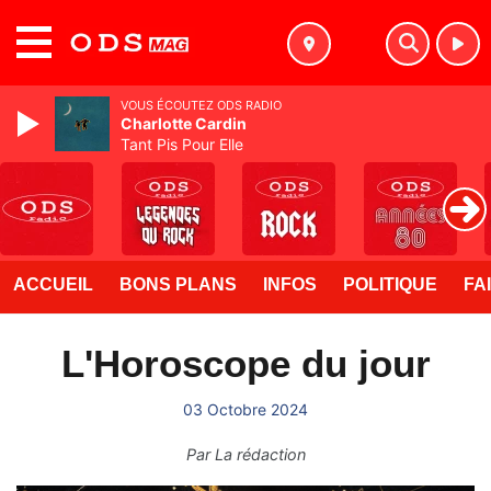
MENU
VOUS ÉCOUTEZ ODS RADIO
Charlotte Cardin
Tant Pis Pour Elle
ACCUEIL
BONS PLANS
INFOS
POLITIQUE
FA
L'Horoscope du jour
03 Octobre 2024
Par
La rédaction