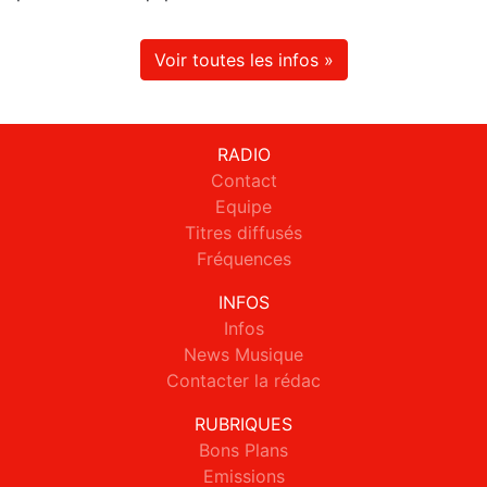
Voir toutes les infos »
RADIO
Contact
Equipe
Titres diffusés
Fréquences
INFOS
Infos
News Musique
Contacter la rédac
RUBRIQUES
Bons Plans
Emissions