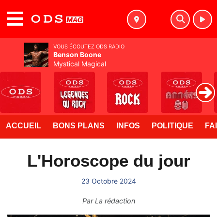
MENU
VOUS ÉCOUTEZ ODS RADIO
Benson Boone
Mystical Magical
ACCUEIL
BONS PLANS
INFOS
POLITIQUE
FA
L'Horoscope du jour
23 Octobre 2024
Par
La rédaction