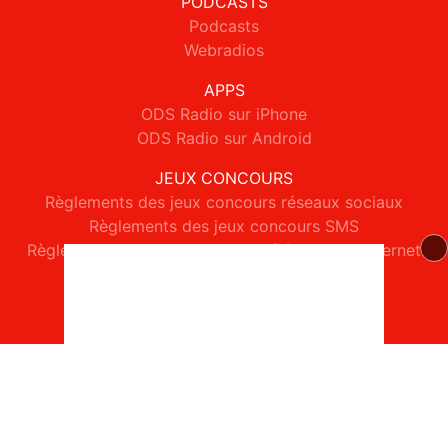
PODCASTS
Podcasts
Webradios
APPS
ODS Radio sur iPhone
ODS Radio sur Android
JEUX CONCOURS
Règlements des jeux concours réseaux sociaux
Règlements des jeux concours SMS
Règlements des jeux concours téléphone et internet
© 2026 ODS Radio Tous droits réservés.
Signaler un contenu
-
Mentions légales
-
Politique de cookies
-
Contact