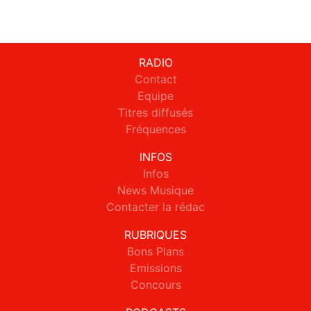
RADIO
Contact
Equipe
Titres diffusés
Fréquences
INFOS
Infos
News Musique
Contacter la rédac
RUBRIQUES
Bons Plans
Emissions
Concours