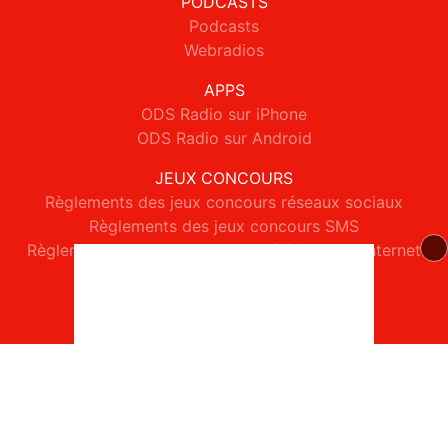
PODCASTS
Podcasts
Webradios
APPS
ODS Radio sur iPhone
ODS Radio sur Android
JEUX CONCOURS
Règlements des jeux concours réseaux sociaux
Règlements des jeux concours SMS
Règlements des jeux concours téléphone et internet
© 2026 ODS Radio Tous droits réservés.
Signaler un contenu
-
Mentions légales
-
Politique de cookies
-
Contact