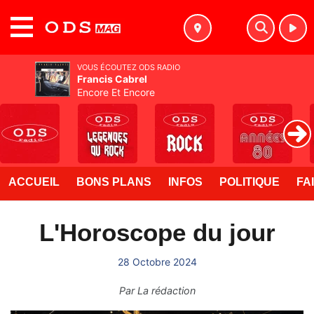
MENU
VOUS ÉCOUTEZ ODS RADIO
Francis Cabrel
Encore Et Encore
ACCUEIL
BONS PLANS
INFOS
POLITIQUE
FA
L'Horoscope du jour
28 Octobre 2024
Par
La rédaction