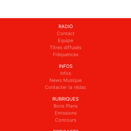
RADIO
Contact
Equipe
Titres diffusés
Fréquences
INFOS
Infos
News Musique
Contacter la rédac
RUBRIQUES
Bons Plans
Emissions
Concours