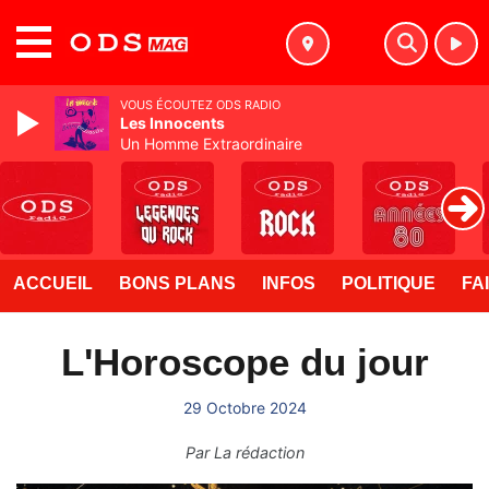
MENU
VOUS ÉCOUTEZ ODS RADIO
Les Innocents
Un Homme Extraordinaire
ACCUEIL
BONS PLANS
INFOS
POLITIQUE
FA
L'Horoscope du jour
29 Octobre 2024
Par
La rédaction