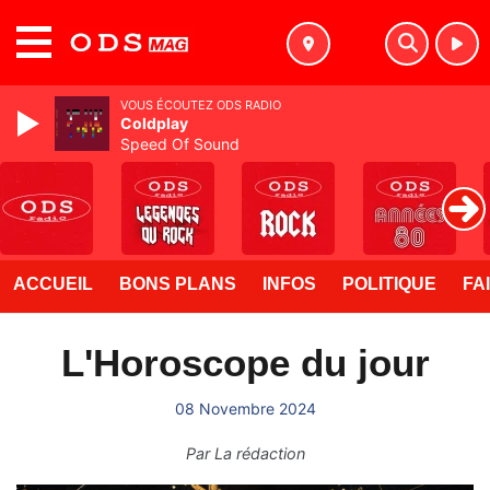
MENU
VOUS ÉCOUTEZ ODS RADIO
Coldplay
Speed Of Sound
ACCUEIL
BONS PLANS
INFOS
POLITIQUE
FA
L'Horoscope du jour
08 Novembre 2024
Par
La rédaction