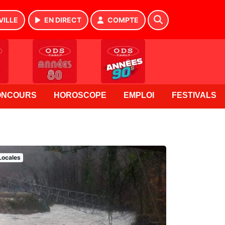
VILLE
EN DIRECT
COMPTE
ONCOURS
HOROSCOPE
EMPLOI
FESTIVALS
Locales