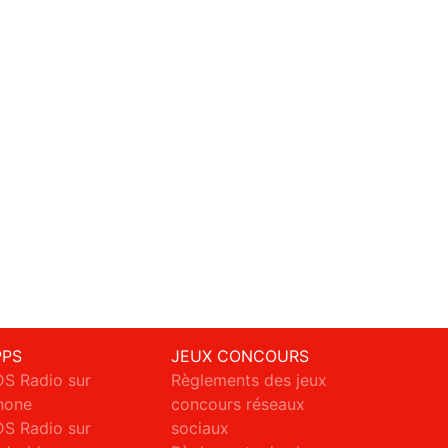
PPS
JEUX CONCOURS
S Radio sur
Règlements des jeux
hone
concours réseaux
S Radio sur
sociaux