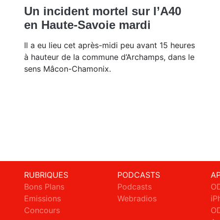
Un incident mortel sur l’A40
en Haute-Savoie mardi
Il a eu lieu cet après-midi peu avant 15 heures
à hauteur de la commune d’Archamps, dans le
sens Mâcon-Chamonix.
RUBRIQUES
PODCASTS
A
Bons Plans
Podcasts
OD
Emissions
Webradios
iP
c
Concours
OD