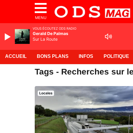
MENU
VOUS ÉCOUTEZ ODS RADIO
Gerald De Palmas
Sur La Route
ACCUEIL
BONS PLANS
INFOS
POLITIQUE
Tags - Recherches sur l
Locales