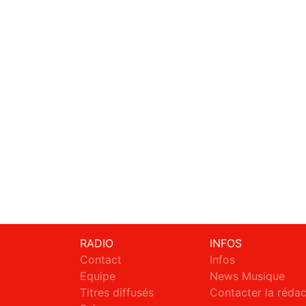
RADIO
INFOS
Contact
Infos
Equipe
News Musique
Titres diffusés
Contacter la réda