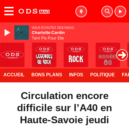
MENU
VOUS ÉCOUTEZ ODS RADIO
Charlotte Cardin
Tant Pis Pour Elle
ACCUEIL
BONS PLANS
INFOS
POLITIQUE
FA
Circulation encore
difficile sur l’A40 en
Haute-Savoie jeudi