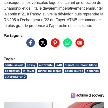
conséquent, les véhicules légers circulant en direction de
Chamonix et de l’Italie devaient impérativement emprunter
la sortie n°21 à Passy, suivre la déviation puis reprendre la
RN205 à l’échangeur n°22 du Fayet. ATMB recommande
la plus grande prudence à l’approche de ce secteur.
Partager :
Tags :
haute-savoie
passy
autoroute
a40
tunnel-du-mont-blanc
circulation
le-fayet
tunnel-du-frejus
poids-lourds
bouchon
autoroute-a40