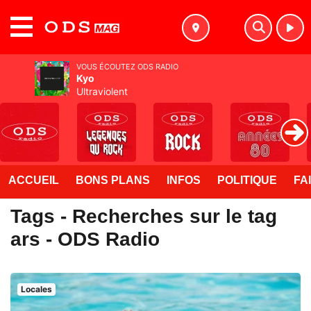
MENU
VOUS ÉCOUTEZ ODS RADIO
Kyo
Ultraviolent
ACCUEIL
BONS PLANS
INFOS
POLITIQUE
FA
Tags - Recherches sur le tag
ars - ODS Radio
Locales