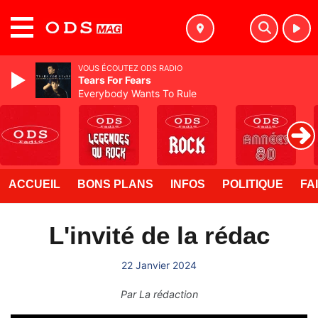
MENU
VOUS ÉCOUTEZ ODS RADIO
Tears For Fears
Everybody Wants To Rule
ACCUEIL
BONS PLANS
INFOS
POLITIQUE
FA
L'invité de la rédac
22 Janvier 2024
Par
La rédaction