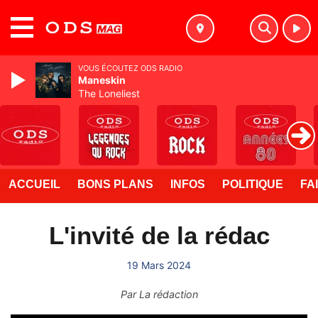
MENU
VOUS ÉCOUTEZ ODS RADIO
Maneskin
The Loneliest
ACCUEIL
BONS PLANS
INFOS
POLITIQUE
FA
L'invité de la rédac
19 Mars 2024
Par
La rédaction