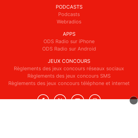
PODCASTS
Podcasts
Webradios
APPS
ODS Radio sur iPhone
ODS Radio sur Android
JEUX CONCOURS
Règlements des jeux concours réseaux sociaux
Règlements des jeux concours SMS
Règlements des jeux concours téléphone et internet
© 2026 ODS Radio Tous droits réservés.
Signaler un contenu
-
Mentions légales
-
Politique de cookies
-