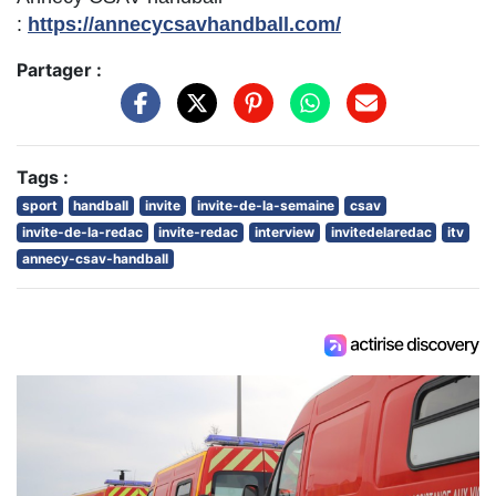
:
https://annecycsavhandball.com/
Partager :
Tags :
sport
handball
invite
invite-de-la-semaine
csav
invite-de-la-redac
invite-redac
interview
invitedelaredac
itv
annecy-csav-handball