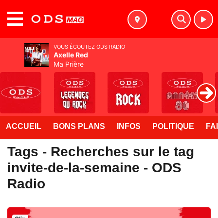
MENU
VOUS ÉCOUTEZ ODS RADIO
Axelle Red
Ma Prière
ACCUEIL
BONS PLANS
INFOS
POLITIQUE
FA
Tags - Recherches sur le tag
invite-de-la-semaine - ODS
Radio