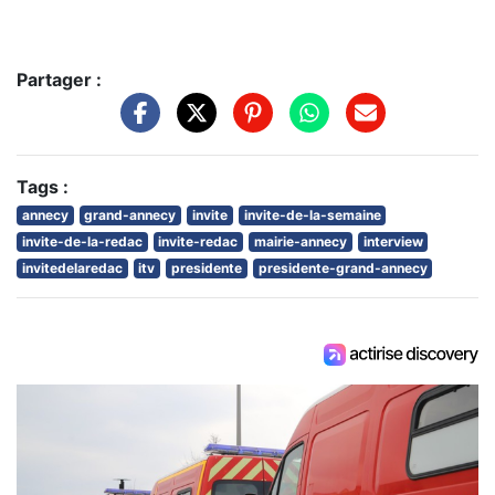
Partager :
Tags :
annecy
grand-annecy
invite
invite-de-la-semaine
invite-de-la-redac
invite-redac
mairie-annecy
interview
invitedelaredac
itv
presidente
presidente-grand-annecy