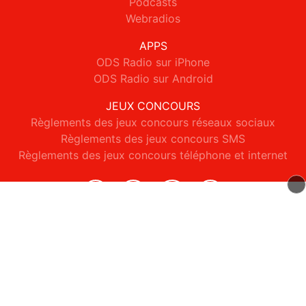
Podcasts
Webradios
APPS
ODS Radio sur iPhone
ODS Radio sur Android
JEUX CONCOURS
Règlements des jeux concours réseaux sociaux
Règlements des jeux concours SMS
Règlements des jeux concours téléphone et internet
© 2026 ODS Radio Tous droits réservés.
Signaler un contenu
-
Mentions légales
-
Politique de cookies
-
Contact