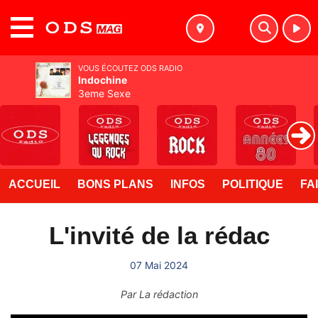
MENU
VOUS ÉCOUTEZ ODS RADIO
Indochine
3eme Sexe
ACCUEIL
BONS PLANS
INFOS
POLITIQUE
FA
L'invité de la rédac
07 Mai 2024
Par
La rédaction