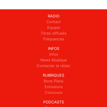
RADIO
Contact
Equipe
Titres diffusés
Fréquences
INFOS
Infos
News Musique
Contacter la rédac
RUBRIQUES
Bons Plans
Emissions
Concours
PODCASTS