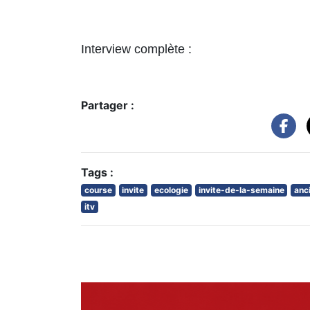
Interview complète :
Partager :
Tags :
course
invite
ecologie
invite-de-la-semaine
anc
itv