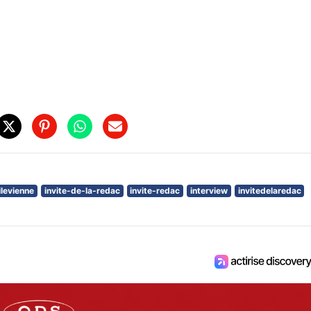
ilevienne
invite-de-la-redac
invite-redac
interview
invitedelaredac