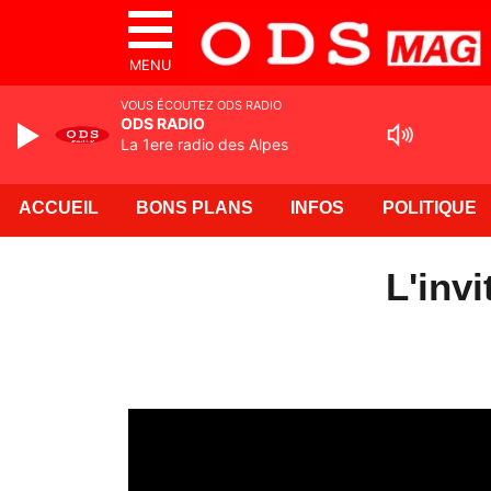
MENU
VOUS ÉCOUTEZ ODS RADIO
ODS RADIO
La 1ere radio des Alpes
ACCUEIL
BONS PLANS
INFOS
POLITIQUE
L'invi