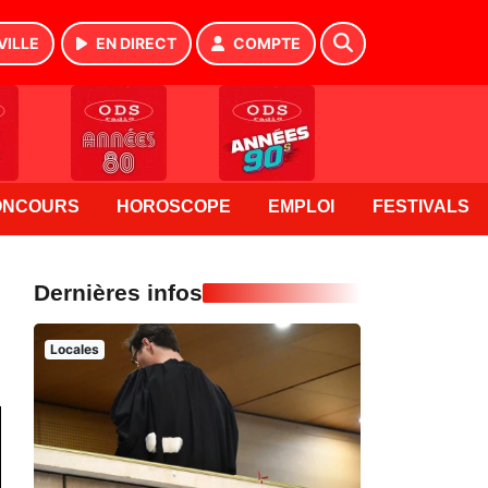
VILLE
EN DIRECT
COMPTE
ONCOURS
HOROSCOPE
EMPLOI
FESTIVALS
Dernières infos
Locales