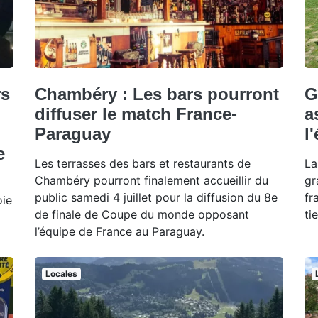
rs
Chambéry : Les bars pourront
G
diffuser le match France-
a
Paraguay
l
e
Les terrasses des bars et restaurants de
La
Chambéry pourront finalement accueillir du
gr
public samedi 4 juillet pour la diffusion du 8e
fr
oie
de finale de Coupe du monde opposant
ti
l’équipe de France au Paraguay.
Locales