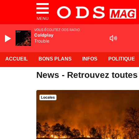
MENU
VOUS ÉCOUTEZ ODS RADIO
Coldplay
Trouble
ACCUEIL
BONS PLANS
INFOS
POLITIQUE
News - Retrouvez toutes 
Locales