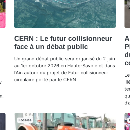
CERN : Le futur collisionneur
A
face à un débat public
P
d
Un grand débat public sera organisé du 2 juin
c
au 1er octobre 2026 en Haute-Savoie et dans
l’Ain autour du projet de Futur collisionneur
3
Le
circulaire porté par le CERN.
y
il
te
n.
qu
d’
Locales