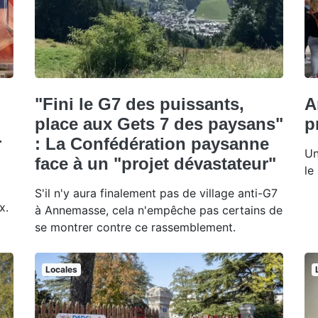
"Fini le G7 des puissants,
A
place aux Gets 7 des paysans"
p
r
: La Confédération paysanne
Un
face à un "projet dévastateur"
le
S'il n'y aura finalement pas de village anti-G7
x.
à Annemasse, cela n'empêche pas certains de
se montrer contre ce rassemblement.
Locales