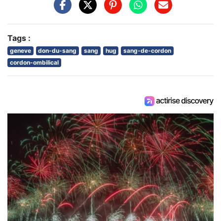
Tags :
geneve
don-du-sang
sang
hug
sang-de-cordon
cordon-ombilical