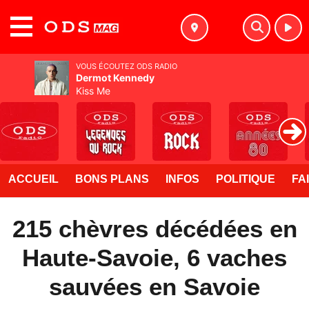
MENU
VOUS ÉCOUTEZ ODS RADIO
Dermot Kennedy
Kiss Me
ACCUEIL
BONS PLANS
INFOS
POLITIQUE
FA
215 chèvres décédées en
Haute-Savoie, 6 vaches
sauvées en Savoie