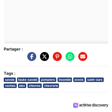
Partager :
Tags :
savoie
haute-savoie
pompiers
incendie
aravis
saint-ours
vaches
alex
chevres
chevrerie