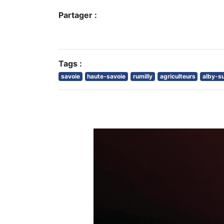
Partager :
Tags :
savoie
haute-savoie
rumilly
agriculteurs
alby-s