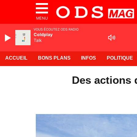
MENU
VOUS ÉCOUTEZ ODS RADIO
Coldplay
Talk
ACCUEIL
BONS PLANS
INFOS
POLITIQUE
Des actions 