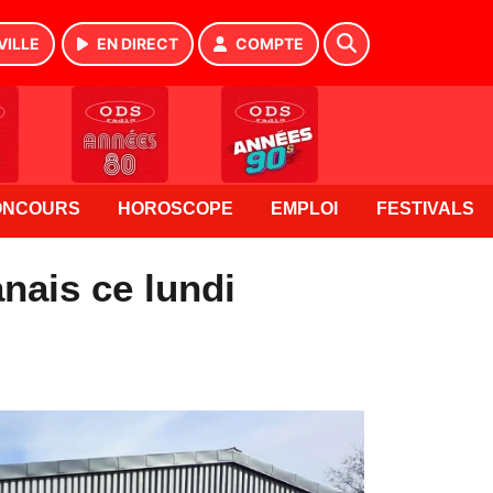
VILLE
EN DIRECT
COMPTE
ONCOURS
HOROSCOPE
EMPLOI
FESTIVALS
nais ce lundi