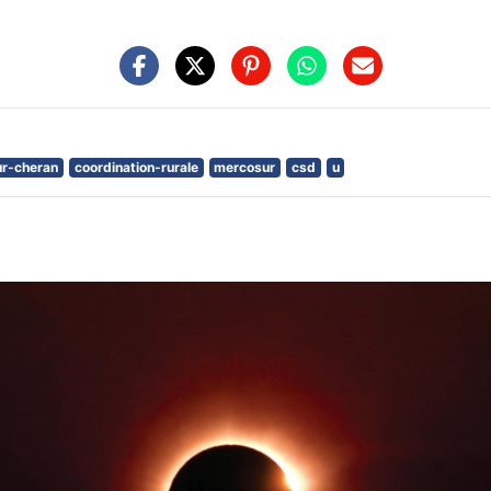
ur-cheran
coordination-rurale
mercosur
csd
u