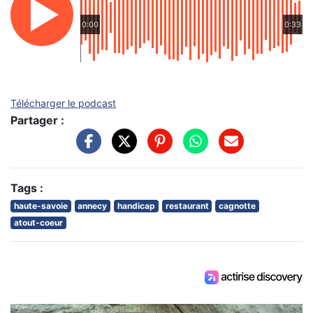
0:00
0:33
Télécharger le podcast
Partager :
Tags :
haute-savoie
annecy
handicap
restaurant
cagnotte
atout-coeur