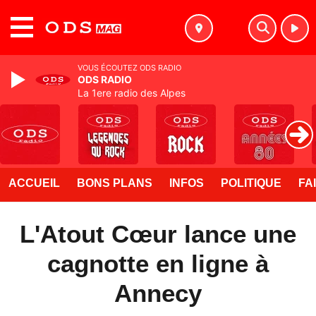
MENU
VOUS ÉCOUTEZ ODS RADIO
ODS RADIO
La 1ere radio des Alpes
ACCUEIL
BONS PLANS
INFOS
POLITIQUE
FA
L'Atout Cœur lance une
cagnotte en ligne à
Annecy