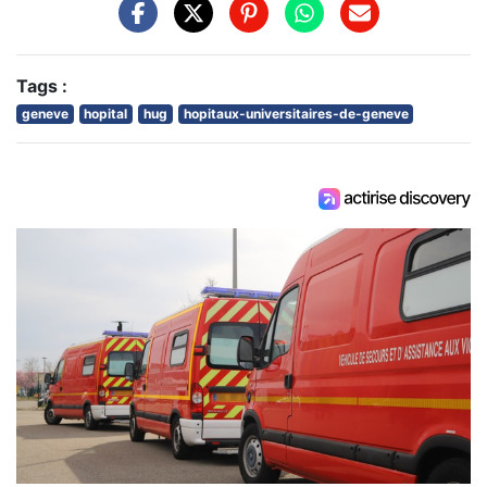
Tags :
geneve
hopital
hug
hopitaux-universitaires-de-geneve