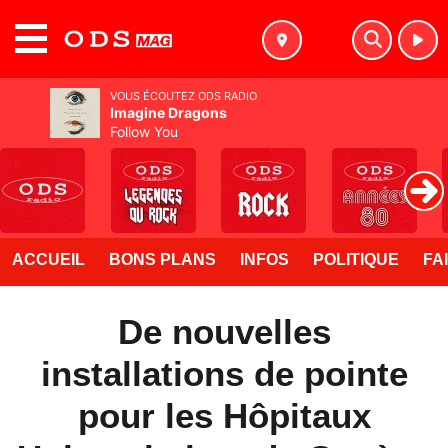
MENU
VOUS ÉCOUTEZ ODS RADIO
Imagine Dragons
Follow You
ACCUEIL
BONS PLANS
INFOS
POLITIQUE
FA
De nouvelles
installations de pointe
pour les Hôpitaux