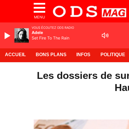
MENU
VOUS ÉCOUTEZ ODS RADIO
Adele
Set Fire To The Rain
ACCUEIL
BONS PLANS
INFOS
POLITIQUE
Les dossiers de su
Ha