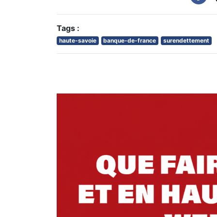
Tags :
haute-savoie
banque-de-france
surendettement