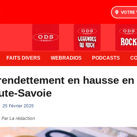
VOTRE 
FAITS DIVERS
WEBRADIOS
PODCASTS
C
rendettement en hausse en
ute-Savoie
25 Février 2025
Par
La rédaction