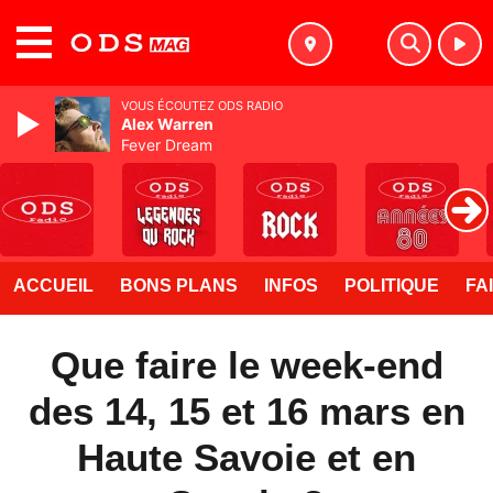
MENU
VOUS ÉCOUTEZ ODS RADIO
Alex Warren
Fever Dream
ACCUEIL
BONS PLANS
INFOS
POLITIQUE
FA
Que faire le week-end
des 14, 15 et 16 mars en
Haute Savoie et en