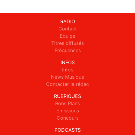
RADIO
Contact
Equipe
Titres diffusés
Fréquences
INFOS
Infos
News Musique
Contacter la rédac
RUBRIQUES
Bons Plans
Emissions
Concours
PODCASTS