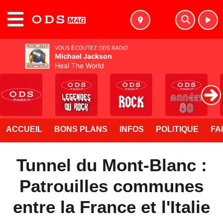
MENU
VOUS ÉCOUTEZ ODS RADIO
Michael Jackson
Heal The World
ACCUEIL
BONS PLANS
INFOS
POLITIQUE
FA
Tunnel du Mont-Blanc :
Patrouilles communes
entre la France et l'Italie