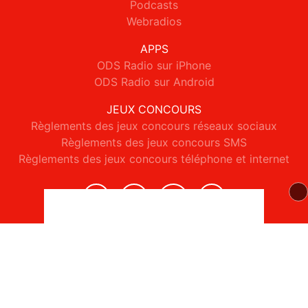
Podcasts
Webradios
APPS
ODS Radio sur iPhone
ODS Radio sur Android
JEUX CONCOURS
Règlements des jeux concours réseaux sociaux
Règlements des jeux concours SMS
Règlements des jeux concours téléphone et internet
© 2026 ODS Radio Tous droits réservés.
Signaler un contenu
-
Mentions légales
-
Politique de cookies
-
Contact