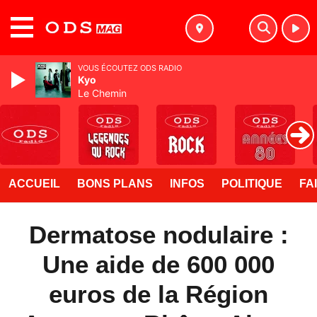
MENU
VOUS ÉCOUTEZ ODS RADIO
Kyo
Le Chemin
ACCUEIL
BONS PLANS
INFOS
POLITIQUE
FA
Dermatose nodulaire :
Une aide de 600 000
euros de la Région