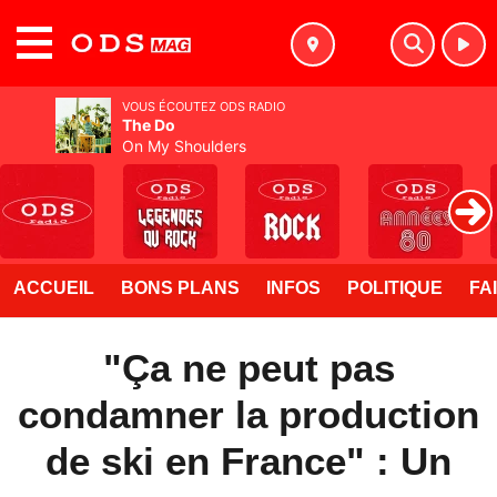
MENU
VOUS ÉCOUTEZ ODS RADIO
The Do
On My Shoulders
ACCUEIL
BONS PLANS
INFOS
POLITIQUE
FA
"Ça ne peut pas
condamner la production
de ski en France" : Un