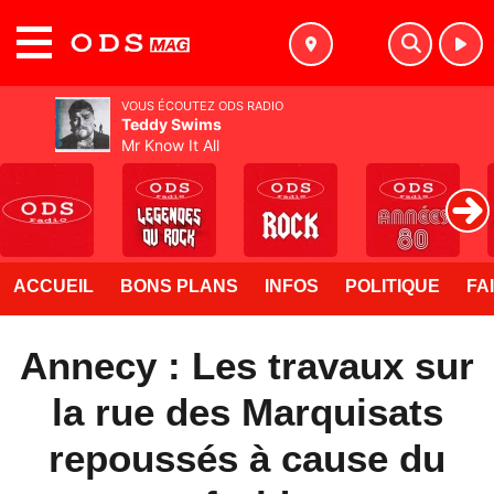
MENU
VOUS ÉCOUTEZ ODS RADIO
Teddy Swims
Mr Know It All
ACCUEIL
BONS PLANS
INFOS
POLITIQUE
FA
Annecy : Les travaux sur
la rue des Marquisats
repoussés à cause du