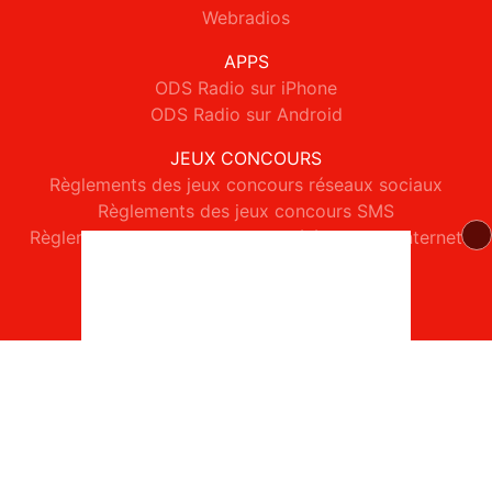
Webradios
APPS
ODS Radio sur iPhone
ODS Radio sur Android
JEUX CONCOURS
Règlements des jeux concours réseaux sociaux
Règlements des jeux concours SMS
Règlements des jeux concours téléphone et internet
© 2026 ODS Radio Tous droits réservés.
Signaler un contenu
-
Mentions légales
-
Politique de cookies
-
Contact