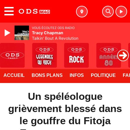
MENU
VOUS ÉCOUTEZ ODS RADIO
Tracy Chapman
Talkin' Bout A Revolution
ACCUEIL
BONS PLANS
INFOS
POLITIQUE
FA
Un spéléologue
grièvement blessé dans
le gouffre du Fitoja