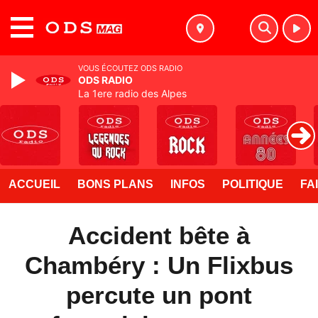
MENU
VOUS ÉCOUTEZ ODS RADIO
ODS RADIO
La 1ere radio des Alpes
ACCUEIL
BONS PLANS
INFOS
POLITIQUE
FA
Accident bête à
Chambéry : Un Flixbus
percute un pont