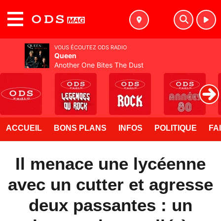
MENU
VOUS ÉCOUTEZ ODS RADIO
Queen
Another One Bites The Dust
ACCUEIL
BONS PLANS
INFOS
POLITIQUE
FA
Il menace une lycéenne
avec un cutter et agresse
deux passantes : un