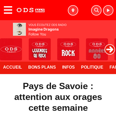
MENU
VOUS ÉCOUTEZ ODS RADIO
Imagine Dragons
Follow You
ACCUEIL
BONS PLANS
INFOS
POLITIQUE
FA
Pays de Savoie :
attention aux orages
cette semaine