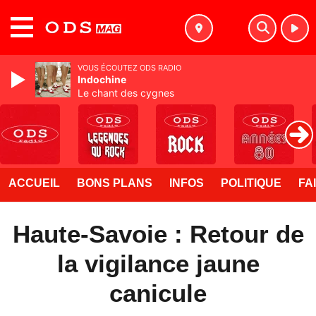
MENU
VOUS ÉCOUTEZ ODS RADIO
Indochine
Le chant des cygnes
ACCUEIL
BONS PLANS
INFOS
POLITIQUE
FA
Haute-Savoie : Retour de
la vigilance jaune
canicule