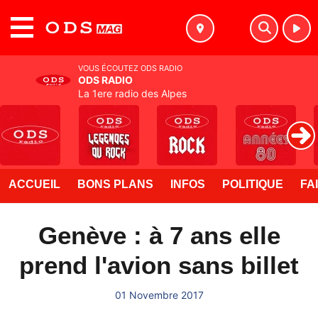
MENU
VOUS ÉCOUTEZ ODS RADIO
ODS RADIO
La 1ere radio des Alpes
ACCUEIL
BONS PLANS
INFOS
POLITIQUE
FA
Genève : à 7 ans elle
prend l'avion sans billet
01 Novembre 2017