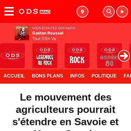
MENU
VOUS ÉCOUTEZ ODS RADIO
Gaëtan Roussel
Tout S'En Va
ACCUEIL
BONS PLANS
INFOS
POLITIQUE
FA
Le mouvement des
agriculteurs pourrait
s'étendre en Savoie et