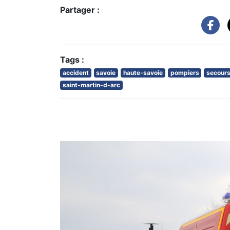
Partager :
Tags :
accident
savoie
haute-savoie
pompiers
secour
saint-martin-d-arc