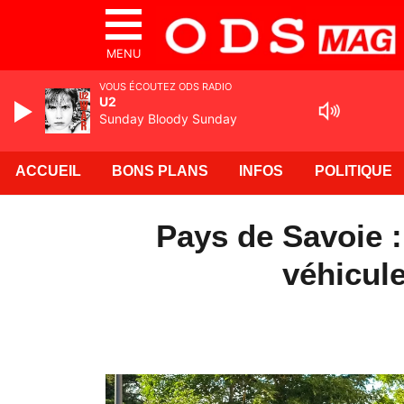
MENU
VOUS ÉCOUTEZ ODS RADIO
U2
Sunday Bloody Sunday
ACCUEIL
BONS PLANS
INFOS
POLITIQUE
Pays de Savoie :
véhicule