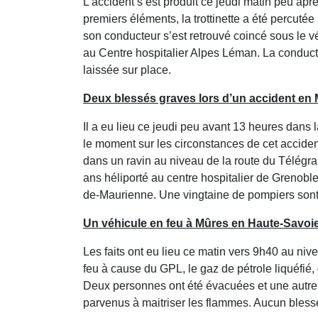
L’accident s’est produit ce jeudi matin peu apr
premiers éléments, la trottinette a été percutée
son conducteur s’est retrouvé coincé sous le v
au Centre hospitalier Alpes Léman. La conductr
laissée sur place.
Deux blessés graves lors d’un accident en
Il a eu lieu ce jeudi peu avant 13 heures dans
le moment sur les circonstances de cet acciden
dans un ravin au niveau de la route du Télégra
ans héliporté au centre hospitalier de Grenobl
de-Maurienne. Une vingtaine de pompiers sont
Un véhicule en feu à Mûres en Haute-Savoie
Les faits ont eu lieu ce matin vers 9h40 au niv
feu à cause du GPL, le gaz de pétrole liquéfié
Deux personnes ont été évacuées et une autre c
parvenus à maitriser les flammes. Aucun blessé