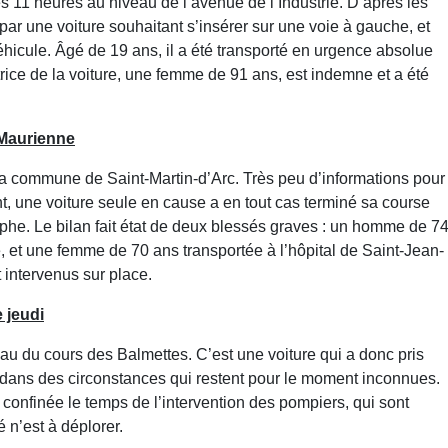
ès 11 heures au niveau de l’avenue de l’Industrie. D’après les
 par une voiture souhaitant s’insérer sur une voie à gauche, et
éhicule. Âgé de 19 ans, il a été transporté en urgence absolue
ice de la voiture, une femme de 91 ans, est indemne et a été
 Maurienne
 la commune de Saint-Martin-d’Arc. Très peu d’informations pour
t, une voiture seule en cause a en tout cas terminé sa course
phe. Le bilan fait état de deux blessés graves : un homme de 7
e, et une femme de 70 ans transportée à l’hôpital de Saint-Jean-
 intervenus sur place.
 jeudi
eau du cours des Balmettes. C’est une voiture qui a donc pris
, dans des circonstances qui restent pour le moment inconnues.
onfinée le temps de l’intervention des pompiers, qui sont
 n’est à déplorer.