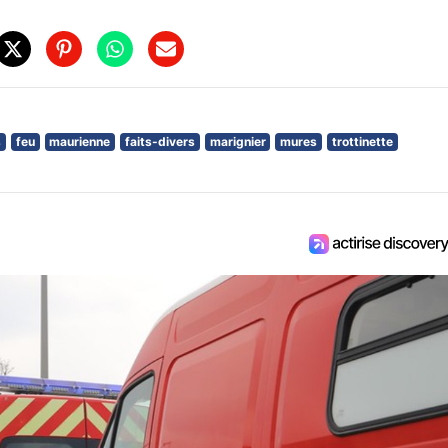
s
feu
maurienne
faits-divers
marignier
mures
trottinette