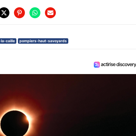
la-caille
pompiers-haut-savoyards