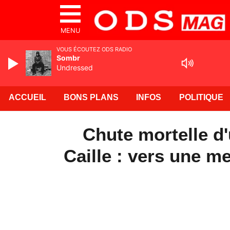
MENU
VOUS ÉCOUTEZ ODS RADIO
Sombr
Undressed
ACCUEIL
BONS PLANS
INFOS
POLITIQUE
Chute mortelle d
Caille : vers une me