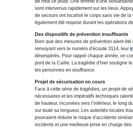
de midi ce jeudi. Une femme d'une soixantaine
sont intervenus rapidement sur les lieux. Appuy
de secours ont localisé le corps sans vie de l
également été requise durant les opérations d
Des dispositifs de prévention insuffisants
Bien que des mesures de prévention aient été
renvoyant vers le numéro d'écoute 3114, leur
i
désespérés. Pour rappel chaque année, on com
pont de la Caille. La tragédie d'hier souligne l
les personnes en souffrance.
Projet de sécurisation en cours
Face à cette série de tragédies, un projet de sé
nécessaires et les impératifs techniques ralent
de hauteur, incurvées vers l’intérieur, le long 
sur toute sa longueur. Les autorités locales tr
pourraient réduire le risque d'accidents simil
incidents et une meilleure prise en charge des