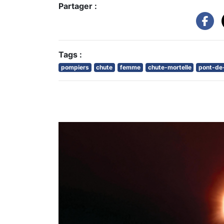
Partager :
Tags :
pompiers
chute
femme
chute-mortelle
pont-de-