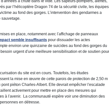
 d'années a chuté dans le vide. Les sapeurs-pompiers, alertés,
és par l’hélicoptère Dragon 74 de la sécurité civile, les équipes
a victime au fond des gorges. L’intervention des gendarmes a
e sauvetage.
 mises en place, notamment avec l'affichage de panneaux
mpact semble insuffisants
pour dissuader les actes
pte environ une quinzaine de suicides au fond des gorges du
e besoin urgent d'une meilleure sensibilisation et de soutien pou
curisation du site est en cours. Toutefois, les études
issent la mise en œuvre de cette parois de protection de 2,50 m
du pont piéton Charles-Albert. Elle devrait empêcher l'escalade
availlent activement pour mettre en place des mesures qui
aires à l'avenir. La communauté espère voir une diminution des
 personnes en détresse.