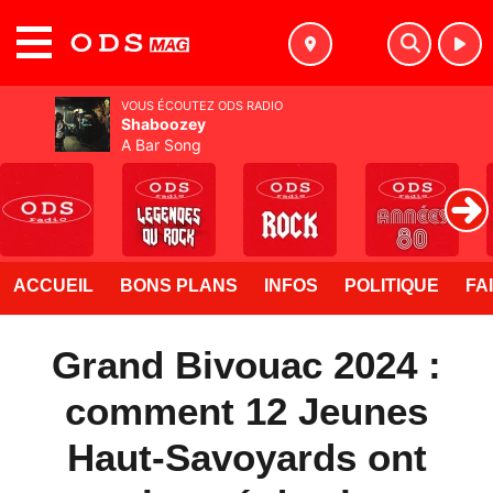
MENU
VOUS ÉCOUTEZ ODS RADIO
Shaboozey
A Bar Song
ACCUEIL
BONS PLANS
INFOS
POLITIQUE
FA
Grand Bivouac 2024 :
comment 12 Jeunes
Haut-Savoyards ont