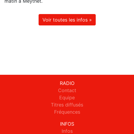
matin à Meythet.
Voir toutes les infos »
RADIO
Contact
Equipe
Titres diffusés
Fréquences
INFOS
Infos