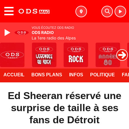
MENU
VOUS ÉCOUTEZ ODS RADIO
ODS RADIO
La 1ere radio des Alpes
ACCUEIL
BONS PLANS
INFOS
POLITIQUE
FA
Ed Sheeran réservé une
surprise de taille à ses
fans de Détroit