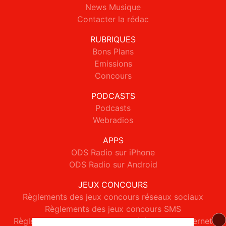
News Musique
Contacter la rédac
RUBRIQUES
Bons Plans
Emissions
Concours
PODCASTS
Podcasts
Webradios
APPS
ODS Radio sur iPhone
ODS Radio sur Android
JEUX CONCOURS
Règlements des jeux concours réseaux sociaux
Règlements des jeux concours SMS
Règlements des jeux concours téléphone et internet