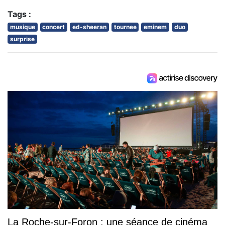
Tags :
musique
concert
ed-sheeran
tournee
eminem
duo
surprise
La Roche-sur-Foron : une séance de cinéma