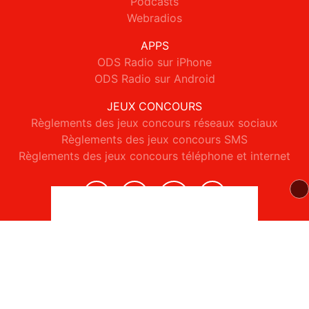
Podcasts
Webradios
APPS
ODS Radio sur iPhone
ODS Radio sur Android
JEUX CONCOURS
Règlements des jeux concours réseaux sociaux
Règlements des jeux concours SMS
Règlements des jeux concours téléphone et internet
© 2026 ODS Radio Tous droits réservés.
Signaler un contenu
-
Mentions légales
-
Politique de cookies
-
Contact