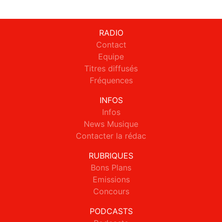
RADIO
Contact
Equipe
Titres diffusés
Fréquences
INFOS
Infos
News Musique
Contacter la rédac
RUBRIQUES
Bons Plans
Emissions
Concours
PODCASTS