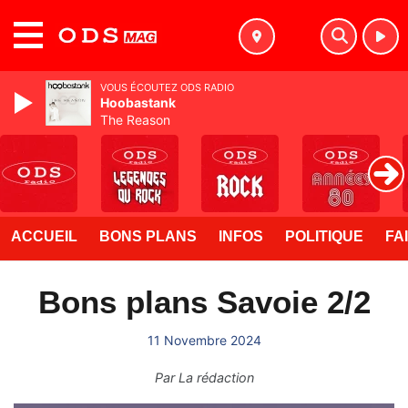
MENU
VOUS ÉCOUTEZ ODS RADIO
Hoobastank
The Reason
ACCUEIL
BONS PLANS
INFOS
POLITIQUE
FA
Bons plans Savoie 2/2
11 Novembre 2024
Par
La rédaction