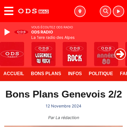
MENU
VOUS ÉCOUTEZ ODS RADIO
ODS RADIO
La 1ere radio des Alpes
ACCUEIL
BONS PLANS
INFOS
POLITIQUE
FA
Bons Plans Genevois 2/2
12 Novembre 2024
Par
La rédaction