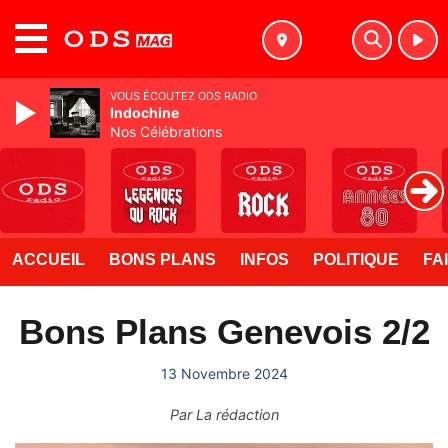
MENU
VOUS ÉCOUTEZ ODS RADIO
Indochine
Nos Célébrations
ACCUEIL
BONS PLANS
INFOS
POLITIQUE
FA
Bons Plans Genevois 2/2
13 Novembre 2024
Par
La rédaction