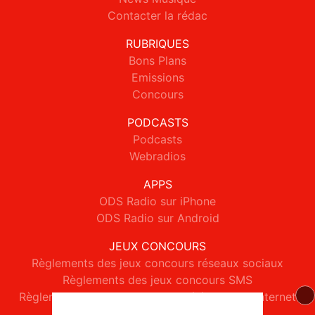
Contacter la rédac
RUBRIQUES
Bons Plans
Emissions
Concours
PODCASTS
Podcasts
Webradios
APPS
ODS Radio sur iPhone
ODS Radio sur Android
JEUX CONCOURS
Règlements des jeux concours réseaux sociaux
Règlements des jeux concours SMS
Règlements des jeux concours téléphone et internet