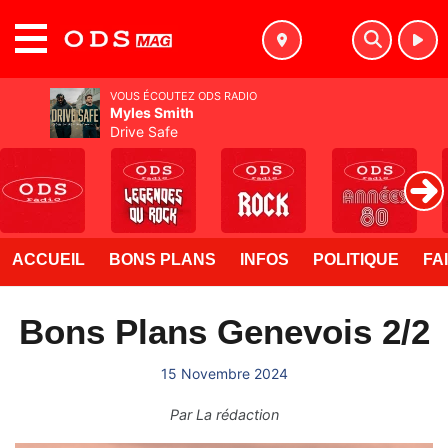
MENU
VOUS ÉCOUTEZ ODS RADIO
Myles Smith
Drive Safe
ACCUEIL
BONS PLANS
INFOS
POLITIQUE
FA
Bons Plans Genevois 2/2
15 Novembre 2024
Par
La rédaction