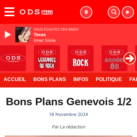
MENU
VOUS ÉCOUTEZ ODS RADIO
Texas
Inner Smile
ACCUEIL
BONS PLANS
INFOS
POLITIQUE
FA
Bons Plans Genevois 1/2
18 Novembre 2024
Par
La rédaction