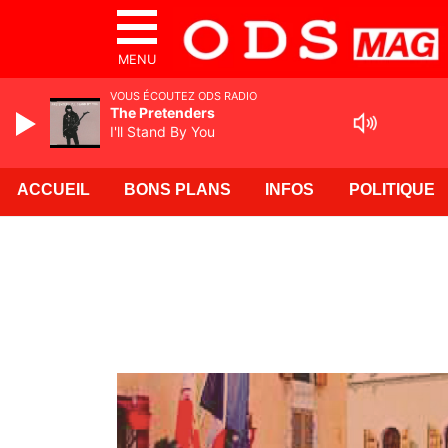
MENU
VOUS ÉCOUTEZ ODS RADIO
The Pretenders
I'll Stand By You
ACCUEIL
BONS PLANS
INFOS
POLITIQUE