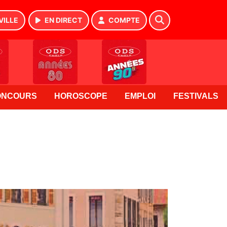
VILLE
EN DIRECT
COMPTE
ONCOURS
HOROSCOPE
EMPLOI
FESTIVALS