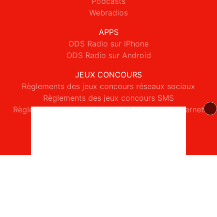
Podcasts
Webradios
APPS
ODS Radio sur iPhone
ODS Radio sur Android
JEUX CONCOURS
Règlements des jeux concours réseaux sociaux
Règlements des jeux concours SMS
Règlements des jeux concours téléphone et internet
© 2026 ODS Radio Tous droits réservés.
Signaler un contenu
-
Mentions légales
-
Politique de cookies
-
Contact