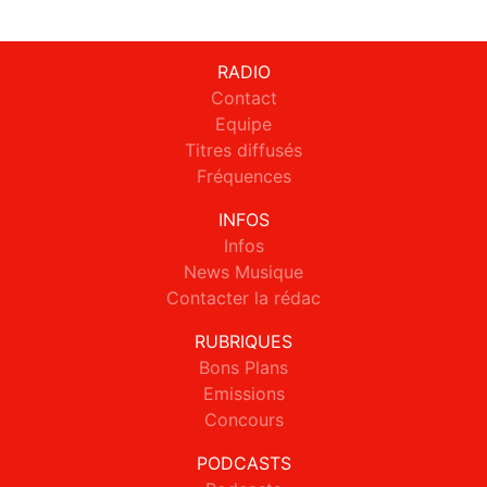
RADIO
Contact
Equipe
Titres diffusés
Fréquences
INFOS
Infos
News Musique
Contacter la rédac
RUBRIQUES
Bons Plans
Emissions
Concours
PODCASTS