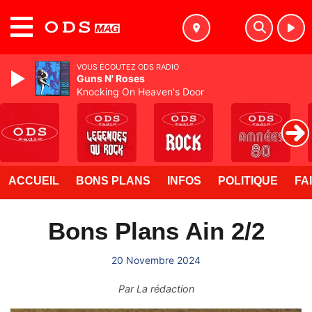
MENU
VOUS ÉCOUTEZ ODS RADIO
Guns N' Roses
Knocking On Heaven's Door
ACCUEIL
BONS PLANS
INFOS
POLITIQUE
FA
Bons Plans Ain 2/2
20 Novembre 2024
Par
La rédaction