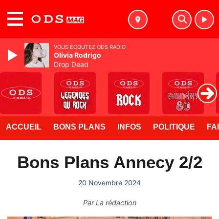
MENU
VOUS ÉCOUTEZ ODS RADIO
Olivia Rodrigo
Drop Dead
ACCUEIL
BONS PLANS
INFOS
POLITIQUE
FA
Bons Plans Annecy 2/2
20 Novembre 2024
Par
La rédaction