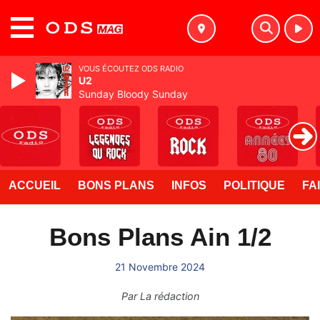
MENU
VOUS ÉCOUTEZ ODS RADIO
U2
Sunday Bloody Sunday
ACCUEIL
BONS PLANS
INFOS
POLITIQUE
FA
Bons Plans Ain 1/2
21 Novembre 2024
Par
La rédaction